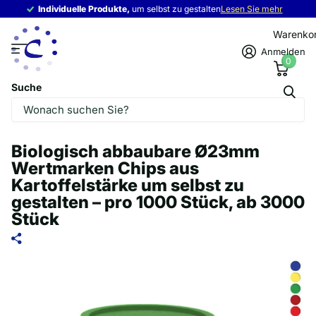
Individuelle Produkte,
Individuelle Produkte,
um selbst zu gestalten
Lesen Sie mehr
Warenko
Anmelden
0
Suche
Biologisch abbaubare Ø23mm
Wertmarken Chips aus
Kartoffelstärke um selbst zu
gestalten – pro 1000 Stück, ab 3000
Stück