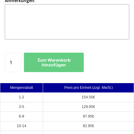
Anmerkungen:
Zum Warenkorb
hinzufügen
Mengenrabatt
Preis pro Einheit (zzgl. MwSt.)
1-2
154.50€
3-5
129.95€
6-9
97.95€
10-14
82.95€