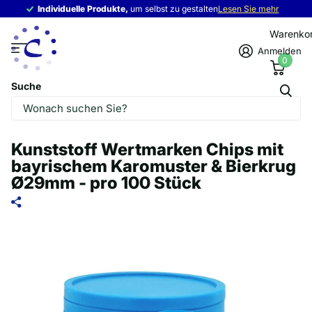
Individuelle Produkte,
Individuelle Produkte,
um selbst zu gestalten
Lesen Sie mehr
Warenko
Anmelden
0
Suche
Kunststoff Wertmarken Chips mit
bayrischem Karomuster & Bierkrug
Ø29mm - pro 100 Stück