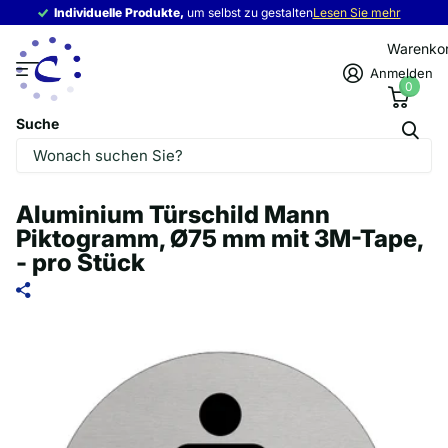
Individuelle Produkte,
Individuelle Produkte,
um selbst zu gestalten
Lesen Sie mehr
Warenko
Anmelden
0
Suche
Aluminium Türschild Mann
Piktogramm, Ø75 mm mit 3M-Tape,
- pro Stück