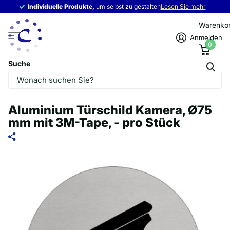
Individuelle Produkte,
Individuelle Produkte,
um selbst zu gestalten
Lesen Sie mehr
Warenko
Anmelden
0
Suche
Aluminium Türschild Kamera, Ø75
mm mit 3M-Tape, - pro Stück