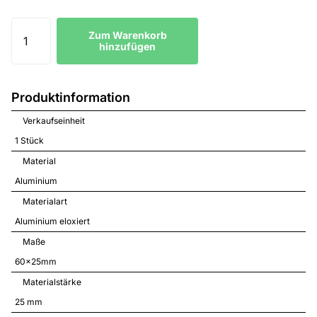
MS Mincho
Zum Warenkorb
hinzufügen
Din Medium
Produktinformation
Roboto Condensed Cursief
Verkaufseinheit
1 Stück
Material
Aluminium
Materialart
Aluminium eloxiert
Maße
60x25mm
Materialstärke
25 mm