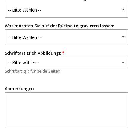
Was möchten Sie auf der Rückseite gravieren lassen:
Schriftart (sieh Abbildung):
-- Bitte wählen --
Schriftart gilt für beide Seiten
Enconde Sans Semi
Anmerkungen:
Lucida Calligrapy
Gaboed Light
Comic Sans
Bongaloo