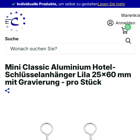
Individuelle Produkte,
Individuelle Produkte,
um selbst zu gestalten
Lesen Sie mehr
Warenko
Anmelden
0
Suche
Mini Classic Aluminium Hotel-
Schlüsselanhänger Lila 25x60 mm
mit Gravierung - pro Stück