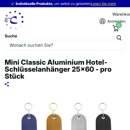
Individuelle Produkte,
Individuelle Produkte,
um selbst zu gestalten
Lesen Sie mehr
Warenko
Anmelden
0
Suche
Mini Classic Aluminium Hotel-
Schlüsselanhänger 25x60 - pro
Stück