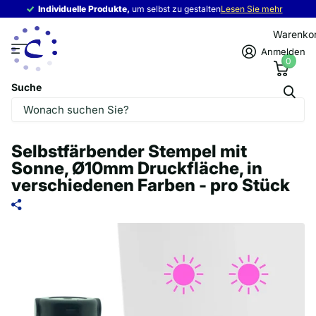
Individuelle Produkte,
Individuelle Produkte,
um selbst zu gestalten
Lesen Sie mehr
Warenko
Anmelden
0
Suche
Selbstfärbender Stempel mit
Sonne, Ø10mm Druckfläche, in
verschiedenen Farben - pro Stück