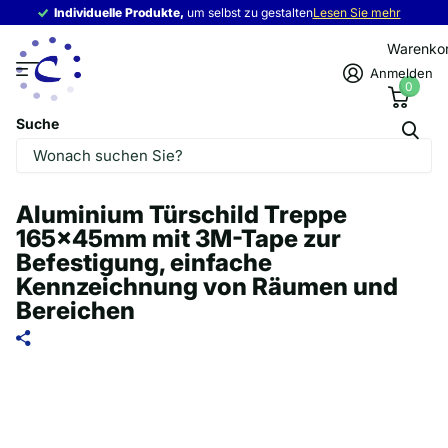
Individuelle Produkte,
Individuelle Produkte,
um selbst zu gestalten
Lesen Sie mehr
Warenko
Anmelden
0
Suche
Aluminium Türschild Treppe
165x45mm mit 3M-Tape zur
Befestigung, einfache
Kennzeichnung von Räumen und
Bereichen