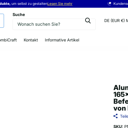
odukte,
odukte,
eis
um selbst zu gestalten
Lesen Sie mehr
Kundens
Suche
DE (EUR €)
mbiCraft
Kontakt
Informative Artikel
Alu
165
Bef
von
Teil
SKU:
P