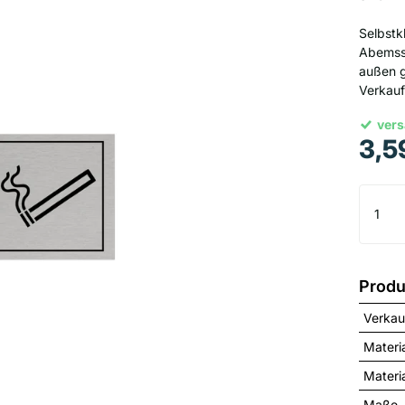
Selbstk
Abemssu
außen g
Verkau
vers
3,5
Produ
Verkau
Materi
Materia
Maße