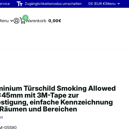
ervice
Zugänglichkeitsmodus umschalten
DE (EUR €)
Menu
0
Menu
Warenkorb
0,00€
minium Türschild Smoking Allowed
x45mm mit 3M-Tape zur
estigung, einfache Kennzeichnung
 Räumen und Bereichen
en
M-05590