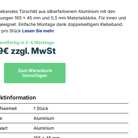
lebendes Türschild aus silberfarbenem Aluminium mit den
ngen 165 x 45 mm und 0,5 mm Materialstärke. Für innen und
eeignet. Einfache Montage dank doppelseitigem Klebeband.
f pro Stück
Lesen Sie mehr
andfertig in 2-4 Werktage
9€ zzgl. MwSt
Zum Warenkorb
hinzufügen
ktinformation
fseinheit
1 Stück
al
Aluminium
lart
Aluminium
165 x 45 mm