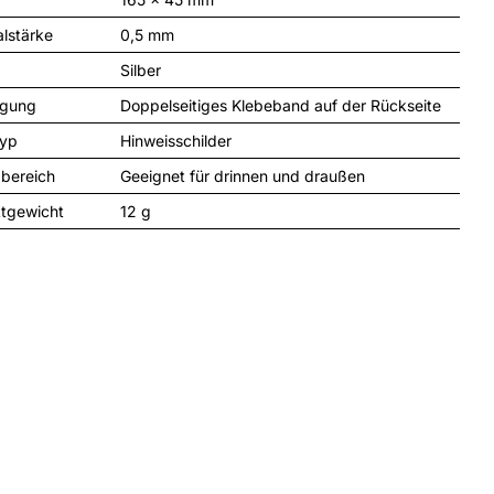
alstärke
0,5 mm
Silber
igung
Doppelseitiges Klebeband auf der Rückseite
typ
Hinweisschilder
zbereich
Geeignet für drinnen und draußen
tgewicht
12 
g