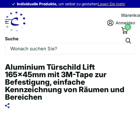
Individuelle Produkte,
Individuelle Produkte,
um selbst zu gestalten
Lesen Sie mehr
Warenko
Anmelden
0
Suche
Aluminium Türschild Lift
165x45mm mit 3M-Tape zur
Befestigung, einfache
Kennzeichnung von Räumen und
Bereichen