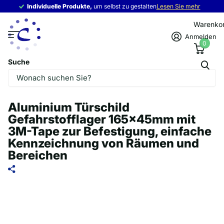
Individuelle Produkte,
Individuelle Produkte,
um selbst zu gestalten
Lesen Sie mehr
Warenko
Anmelden
0
Suche
Aluminium Türschild
Gefahrstofflager 165x45mm mit
3M-Tape zur Befestigung, einfache
Kennzeichnung von Räumen und
Bereichen