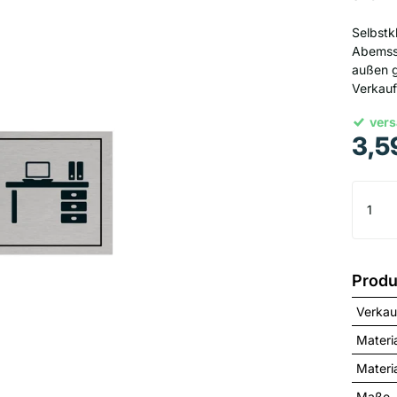
Selbstk
Abemssu
außen g
Verkau
vers
3,5
Produ
Verkau
Materi
Materia
Maße