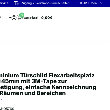
ervice
Zugänglichkeitsmodus umschalten
DE (EUR €)
Menu
0
Menu
Warenkorb
0,00€
inium Türschild Flexarbeitsplatz
x45mm mit 3M-Tape zur
estigung, einfache Kennzeichnung
 Räumen und Bereichen
en
M-05760