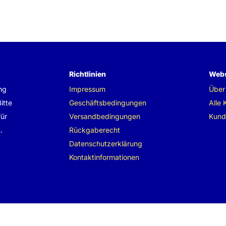
Richtlinien
Webs
ng
Impressum
Über
itte
Geschäftsbedingungen
Alle 
für
Versandbedingungen
Kund
.
Rückgaberecht
Datenschutzerklärung
Kontaktinformationen