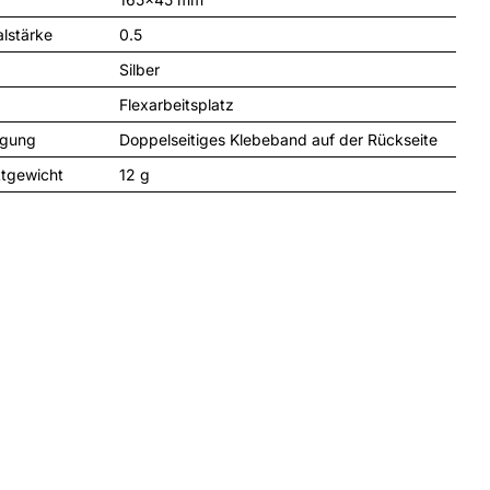
alstärke
0.5
Silber
Flexarbeitsplatz
igung
Doppelseitiges Klebeband auf der Rückseite
tgewicht
12 
g