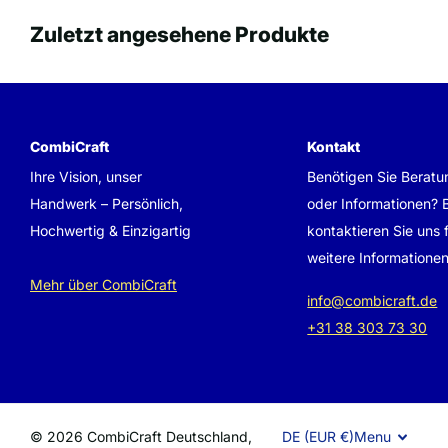
Zuletzt angesehene Produkte
CombiCraft
Kontakt
Ihre Vision, unser
Benötigen Sie Beratu
Handwerk – Persönlich,
oder Informationen? B
Hochwertig & Einzigartig
kontaktieren Sie uns 
weitere Informationen
Mehr über CombiCraft
info@combicraft.de
+31 38 303 73 30
©
2026
CombiCraft Deutschland,
DE (EUR €)
Menu