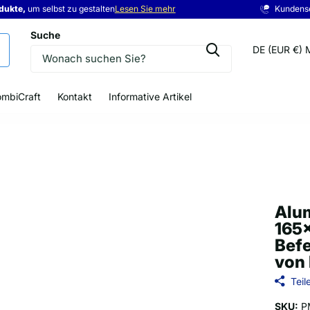
odukte,
odukte,
eis
um selbst zu gestalten
Lesen Sie mehr
Kundens
Suche
DE (EUR €)
mbiCraft
Kontakt
Informative Artikel
Alum
165
Bef
von
Teil
SKU:
P