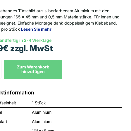
lebendes Türschild aus silberfarbenem Aluminium mit den
ngen 165 x 45 mm und 0,5 mm Materialstärke. Für innen und
eeignet. Einfache Montage dank doppelseitigem Klebeband.
f pro Stück
Lesen Sie mehr
andfertig in 2-4 Werktage
9€ zzgl. MwSt
Zum Warenkorb
hinzufügen
ktinformation
fseinheit
1 Stück
al
Aluminium
lart
Aluminium
165x45 mm