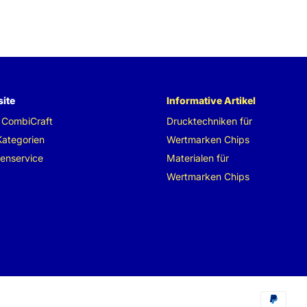
ite
Informative Artikel
 CombiCraft
Drucktechniken für
Kategorien
Wertmarken Chips
enservice
Materialen für
Wertmarken Chips