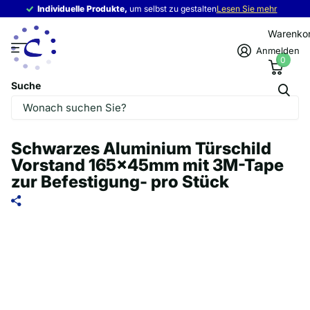
Individuelle Produkte,
Individuelle Produkte,
um selbst zu gestalten
Lesen Sie mehr
Warenko
Anmelden
0
Suche
Schwarzes Aluminium Türschild
Vorstand 165x45mm mit 3M-Tape
zur Befestigung- pro Stück