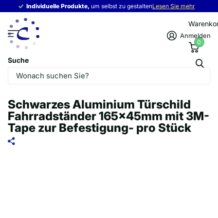
Individuelle Produkte,
Individuelle Produkte,
um selbst zu gestalten
Lesen Sie mehr
Warenko
Anmelden
0
Suche
Schwarzes Aluminium Türschild
Fahrradständer 165x45mm mit 3M-
Tape zur Befestigung- pro Stück