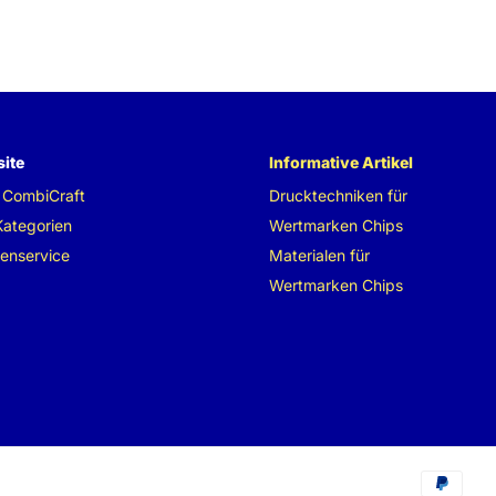
ite
Informative Artikel
 CombiCraft
Drucktechniken für
Kategorien
Wertmarken Chips
enservice
Materialen für
Wertmarken Chips