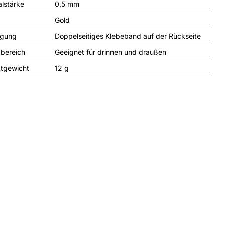
alstärke
0,5 mm
Gold
igung
Doppelseitiges Klebeband auf der Rückseite
zbereich
Geeignet für drinnen und draußen
tgewicht
12 
g