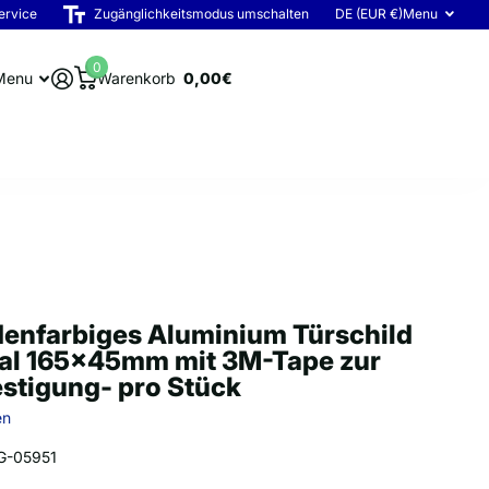
ervice
Zugänglichkeitsmodus umschalten
DE (EUR €)
Menu
0
Menu
Warenkorb
0,00€
enfarbiges Aluminium Türschild
nal 165x45mm mit 3M-Tape zur
stigung- pro Stück
en
G-05951