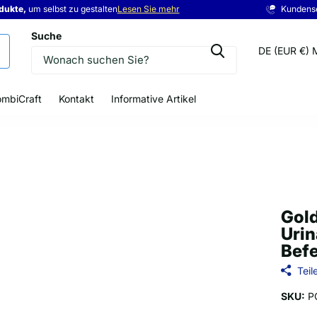
odukte,
odukte,
eis
um selbst zu gestalten
Lesen Sie mehr
Kundens
Suche
DE (EUR €)
mbiCraft
Kontakt
Informative Artikel
Gold
Uri
Befe
Teil
SKU:
P