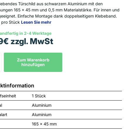
lebendes Türschild aus schwarzem Aluminium mit den
ngen 165 x 45 mm und 0,5 mm Materialstärke. Für innen und
eeignet. Einfache Montage dank doppelseitigem Klebeband.
f pro Stück
Lesen Sie mehr
andfertig in 2-4 Werktage
9€ zzgl. MwSt
Zum Warenkorb
hinzufügen
ktinformation
fseinheit
1 Stück
al
Aluminium
lart
Aluminium
165 x 45 mm