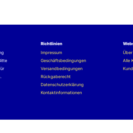
Richtlinien
Webs
ng
Impressum
Über
itte
Geschäftsbedingungen
Alle 
für
Versandbedingungen
Kund
.
Rückgaberecht
Datenschutzerklärung
Kontaktinformationen