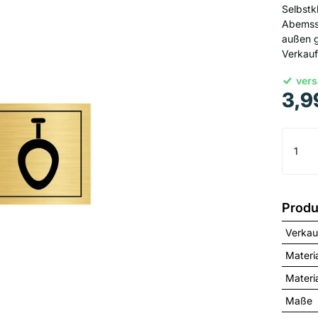
Selbstk
Abemssu
außen g
Verkau
vers
3,9
Produ
Verkau
Materi
Materia
Maße