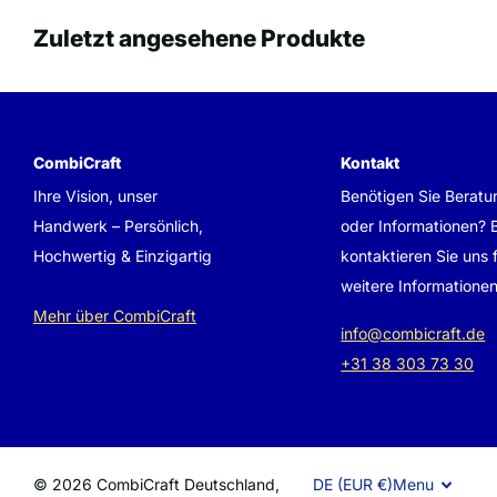
Zuletzt angesehene Produkte
CombiCraft
Kontakt
Ihre Vision, unser
Benötigen Sie Beratu
Handwerk – Persönlich,
oder Informationen? B
Hochwertig & Einzigartig
kontaktieren Sie uns 
weitere Informationen
Mehr über CombiCraft
info@combicraft.de
+31 38 303 73 30
©
2026
CombiCraft Deutschland,
DE (EUR €)
Menu