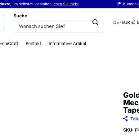
odukte,
odukte,
eis
um selbst zu gestalten
Lesen Sie mehr
Kundens
Suche
DE (EUR €)
mbiCraft
Kontakt
Informative Artikel
Gold
Mec
Tape
Teil
SKU:
P