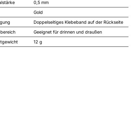
alstärke
0,5 mm
Gold
igung
Doppelseitiges Klebeband auf der Rückseite
zbereich
Geeignet für drinnen und draußen
tgewicht
12 
g