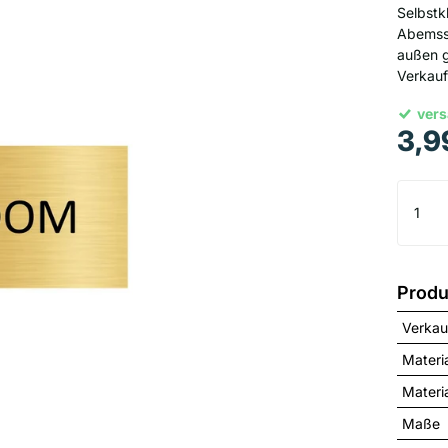
Selbstk
Abemssu
außen g
Verkau
vers
3,9
Produ
Verkau
Materi
Materia
Maße