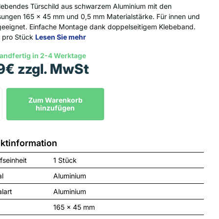
lebendes Türschild aus schwarzem Aluminium mit den
ngen 165 x 45 mm und 0,5 mm Materialstärke. Für innen und
eeignet. Einfache Montage dank doppelseitigem Klebeband.
f pro Stück
Lesen Sie mehr
andfertig in 2-4 Werktage
9€ zzgl. MwSt
Zum Warenkorb
hinzufügen
ktinformation
fseinheit
1 Stück
al
Aluminium
lart
Aluminium
165 x 45 mm