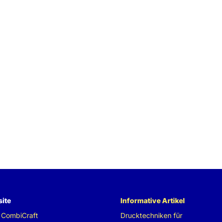
ite
Informative Artikel
 CombiCraft
Drucktechniken für