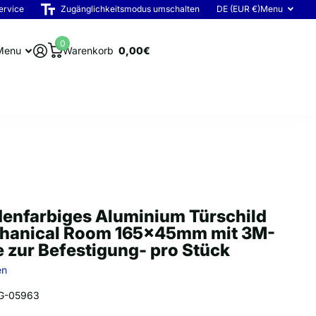
ervice
Zugänglichkeitsmodus umschalten
DE (EUR €)
Menu
0
Menu
Warenkorb
0,00€
enfarbiges Aluminium Türschild
hanical Room 165x45mm mit 3M-
 zur Befestigung- pro Stück
en
G-05963