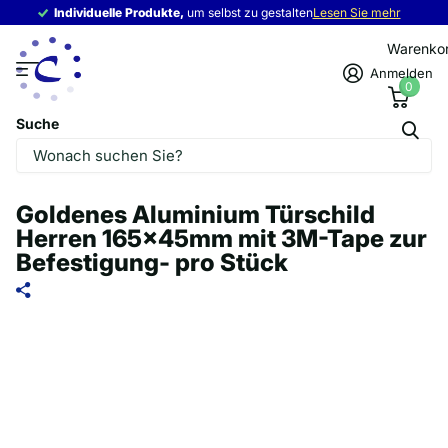
Individuelle Produkte,
Individuelle Produkte,
um selbst zu gestalten
Lesen Sie mehr
Warenko
Anmelden
0
Suche
Goldenes Aluminium Türschild
Herren 165x45mm mit 3M-Tape zur
Befestigung- pro Stück