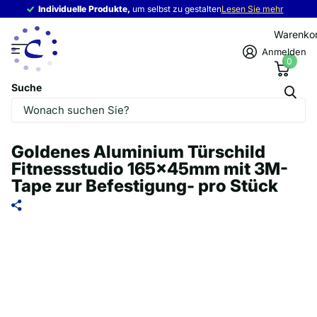
Individuelle Produkte,
Individuelle Produkte,
um selbst zu gestalten
Lesen Sie mehr
Warenko
Anmelden
0
Suche
Goldenes Aluminium Türschild
Fitnessstudio 165x45mm mit 3M-
Tape zur Befestigung- pro Stück