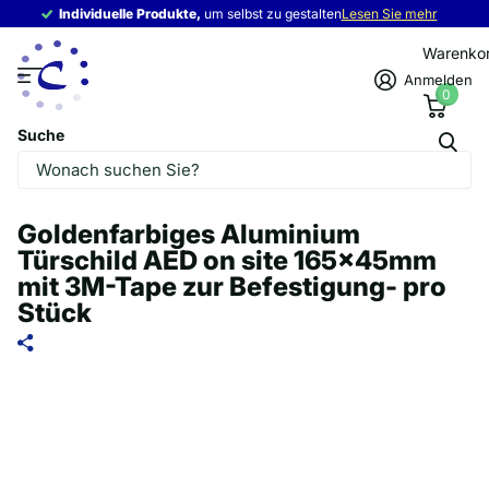
Individuelle Produkte,
Individuelle Produkte,
um selbst zu gestalten
Lesen Sie mehr
Warenko
Anmelden
0
Suche
Goldenfarbiges Aluminium
Türschild AED on site 165x45mm
mit 3M-Tape zur Befestigung- pro
Stück